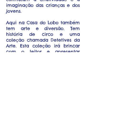
imaginação das crianças e dos
jovens.
Aqui na Casa do Lobo também
tem arte e diversão. Tem
história de circo e uma
coleção chamada Detetives da
Arte. Esta coleção irá brincar
com o leitor e apresentar
alguns artistas como, Van
Gogh, Lasar Segall e muitos
outros.
Na Casa do Lobo tem espaço
para todas as crianças
pintarem e bordarem suas
histórias!
Eu tenho outras casas virtuais
chamadas Instagram